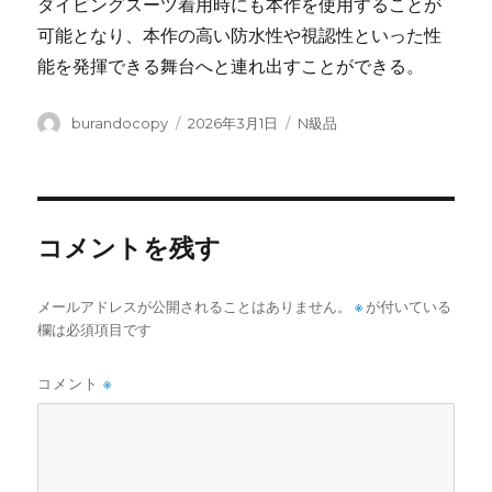
ダイビングスーツ着用時にも本作を使用することが
可能となり、本作の高い防水性や視認性といった性
能を発揮できる舞台へと連れ出すことができる。
投
投
カ
burandocopy
2026年3月1日
N級品
稿
稿
テ
者
日:
ゴ
リ
ー
コメントを残す
メールアドレスが公開されることはありません。
※
が付いている
欄は必須項目です
コメント
※