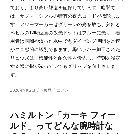
ており、より高い輝度を確保しています。暗闇で
は、サブマーシブルの特有の夜光コードが機能しま
す。アワーマーカーはグリーンの光を放ち、分針と
ベゼルの12時位置の夜光ドットはブルーに光り、着
用者は暗闇や濁った水中でもダイビング時間を迅速
かつ直感的に識別できます。黒いラバー加工された
リュウズは、機能性と耐久性を優先し、時刻を設定
する際に指が湿っていてもグリップを向上させま
す。
投
カ
パ
2026年7月2日
N級品
コメント
稿
テ
ネ
日:
ゴ
ラ
リ
イ
ハミルトン「カーキ フィー
ー
の
新
ルド」ってどんな腕時計な
し
い