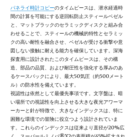
パネライ時計コピー
のタイムピースは、潜水経過時
間の計算を可能にする逆回転防止スティールベゼル
と、マットブラックのセラミックディスクと組み合
わせることで、スティールの機械的特性とセラミッ
クの高い耐性を融合させ、ベゼルが受ける衝撃や意
図しない接触に耐える能力を確保しています。深海
探査用に設計されたこのタイムピースは、その構
造、部品の品質、および耐圧性を強化する厚みのあ
るケースバックにより、最大50気圧（約500メート
ル）の防水性を備えています。
視認性は依然として最優先事項です。文字盤は、暗
い場所での視認性を向上させる大きな夜光アワーマ
ーカーと針が特徴で、大きなインデックスは、特に
困難な環境での冒険に役立つよう設計されていま
す。これらのインデックスは従来より直径が20%広
く、スーパールミノバ®X2の表面積が45%拡大され