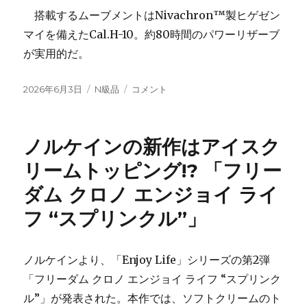
搭載するムーブメントはNivachron™️製ヒゲゼン
マイを備えたCal.H-10。約80時間のパワーリザーブ
が実用的だ。
投
カ
ハ
2026年6月3日
N級品
コメント
稿
テ
ミ
日:
ゴ
ル
リ
ト
ノルケインの新作はアイスク
ー
ン
「カ
リームトッピング!? 「フリー
ー
ダム クロノ エンジョイ ライ
キ
フ
フ “スプリンクル”」
ィ
ー
ル
ノルケインより、「Enjoy Life」シリーズの第2弾
ド」
っ
「フリーダム クロノ エンジョイ ライフ “スプリンク
て
ル”」が発表された。本作では、ソフトクリームのト
ど