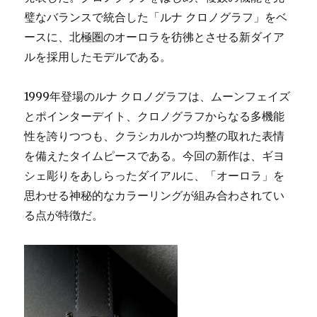
ム
璧なバランスで統合した「ルナ クロノグラフ」をベ
ト
ッ
ースに、北極圏のオーロラを彷彿とさせる新ダイア
ピ
ルを採用したモデルである。
ン
グ!?
「フ
1999年登場のルナ クロノグラフは、ムーンフェイズ
リ
とポインターデイト、クロノグラフからなる多機能
ー
性を誇りつつも、クラシカルかつ均整の取れた表情
ダ
ム
を備えたタイムピースである。今回の新作は、ギヨ
ク
シェ彫りをあしらったダイアルに、「オーロラ」を
ロ
思わせる神秘的なカラーリングが組み合わされてい
ノ
エ
る点が特徴だ。
ン
ジ
ョ
イ
ラ
イ
フ