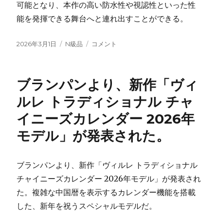
可能となり、本作の高い防水性や視認性といった性
能を発揮できる舞台へと連れ出すことができる。
投
カ
ブ
2026年3月1日
N級品
コメント
稿
テ
ロ
日:
ゴ
ン
リ
ズ
ブランパンより、新作「ヴィ
ー
合
金
ルレ トラディショナル チャ
を
イニーズカレンダー 2026年
ケ
ー
モデル」が発表された。
ス
に
用
ブランパンより、新作「ヴィルレ トラディショナル
い
た
チャイニーズカレンダー 2026年モデル」が発表され
本
た。複雑な中国暦を表示するカレンダー機能を搭載
格
した、新年を祝うスペシャルモデルだ。
ダ
イ