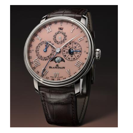
バ
ー
ズ
ウ
ォ
ッ
チ
が
登
場
に