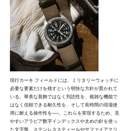
下
で
も
オ
ー
ナ
を
支
え
る
ツ
ー
ル・
現行カーキ フィールドには、ミリタリーウォッチに
ウ
必要な要素だけを残すという明快な方針が貫かれて
ォ
ッ
いる。華美な装飾ではなく判読性を、複雑な機能で
チ
はなく信頼できる耐久性を、そして長時間の現場使
に
用に耐える操作性を──。これらを実現するため、見
やすいアラビア数字インデックスや太めの針を使っ
た文字盤、ステンレススティールやサファイアクリ