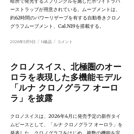
暗所で発光するスプリンクルを施したホワイトラバ
ーストラップが用意されている。ムーブメントは、
約62時間のパワーリザーブを有する自動巻きクロノ
グラフムーブメント、Cal.N19を搭載する。
投
カ
ノ
2026年5月9日
N級品
コメント
稿
テ
ル
日:
ゴ
ケ
リ
イ
クロノスイス、北極圏のオー
ー
ン
の
ロラを表現した多機能モデル
新
「ルナ クロノグラフ オーロ
作
は
ラ」を披露
ア
イ
ス
クロノスイスは、2026年4月に発売予定の新作タイ
ク
リ
ムピースとして、「ルナ クロノグラフ オーロラ」を
ー
発表した。クロノグラフをはじめ、複数の機能を完