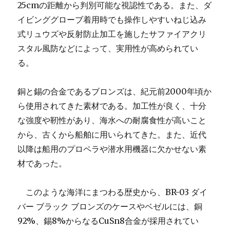
25cmの距離から判別可能な視認性である。また、ダ
イビンググローブ着用時でも操作しやすいねじ込み
式リュウズや反射防止加工を施したサファイアクリ
スタル風防などによって、実用性が高められてい
る。
銅と錫の合金であるブロンズは、紀元前2000年頃か
ら使用されてきた素材である。加工性が良く、十分
な強度や靭性があり、海水への耐腐食性が高いこと
から、古くから船舶に用いられてきた。また、近代
以降は船用のプロペラや潜水用機器に欠かせない素
材であった。
このような海洋にまつわる歴史から、BR-03 ダイ
バー ブラック ブロンズのケースやベゼルには、銅
92%、錫8%からなるCuSn8合金が採用されてい