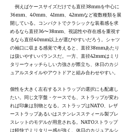
例えばケースサイズだけでも直径38mmを中心に
36mm、40mm、41mm、42mmなど複数種類を展
開している。コンパクトでクラシックな装着感を求
めるなら直径36〜38mm、視認性や存在感を重視す
るなら直径40mm以上が選びやすいだろう。シャツ
の袖口に収まる感覚で考えると、直径38mmあたり
は扱いやすいバランスだ。一方、直径42mmはミリ
タリーウォッチらしい力強さが際立ち、休日のカジ
ュアルスタイルやアウトドアと組み合わせやすい。
個性を大きく左右するストラップの選択にも配慮し
たい。同じ文字盤・ケースでも、ストラップが変わ
れば印象は別物となる。ストラップはNATO、レザ
ーストラップあるいはステンレススティール製ブレ
スレットのモデルが用意される。NATOストラップ
は軽快でミリタリー感が強く、休日のカジュアルシ