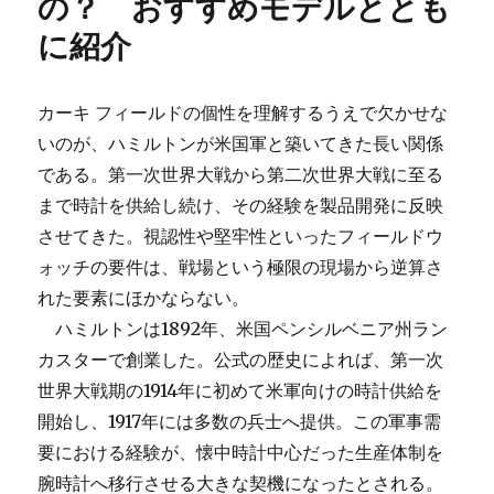
の？ おすすめモデルととも
「サ
に紹介
ブ
マ
ー
カーキ フィールドの個性を理解するうえで欠かせな
シ
ブ
いのが、ハミルトンが米国軍と築いてきた長い関係
ル
である。第一次世界大戦から第二次世界大戦に至る
ネ
まで時計を供給し続け、その経験を製品開発に反映
イ
ビ
させてきた。視認性や堅牢性といったフィールドウ
ー
ォッチの要件は、戦場という極限の現場から逆算さ
シ
れた要素にほかならない。
ー
ル
ハミルトンは1892年、米国ペンシルベニア州ラン
ズ
カスターで創業した。公式の歴史によれば、第一次
PAM01738」
世界大戦期の1914年に初めて米軍向けの時計供給を
発
売
開始し、1917年には多数の兵士へ提供。この軍事需
～
要における経験が、懐中時計中心だった生産体制を
現
腕時計へ移行させる大きな契機になったとされる。
代