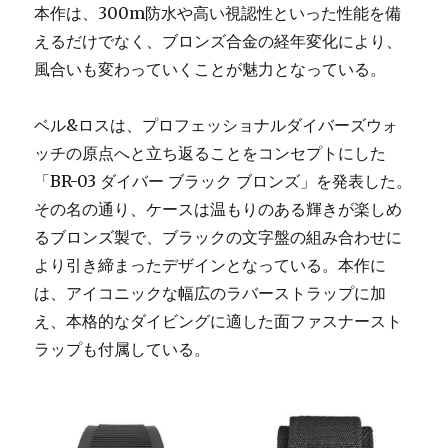
多
本作は、300m防水や高い視認性といった性能を備
機
えるだけでなく、ブロンズ合金の経年変化により、
能
モ
風合いも変わっていくことが魅力となっている。
デ
ル
ベル&ロスは、プロフェッショナルダイバーズウォ
「ル
ナ
ッチの原点へと立ち返ることをコンセプトにした
ク
「BR-03 ダイバー ブラック ブロンズ」を発表した。
ロ
その名の通り、ケースは温もりのある輝きが楽しめ
ノ
グ
るブロンズ製で、ブラックの文字盤の組み合わせに
ラ
より引き締まったデザインとなっている。本作に
フ
は、アイコニックな幅広のラバーストラップに加
オ
ー
え、本格的なダイビングに適した面ファスナースト
ロ
ラップも付属している。
ラ」
を
披
露
に