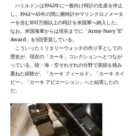
的
ハミルトンは1942年に一般向け時計の生産を停止
な
し、1942〜45年の間に腕時計やマリンクロノメータ
視
ーを含む100万個以上の時計を米国軍へ納入した。
点
で
なお、米国海軍からは現在までに「Army-Navy ‘E’
パ
Award」を5回受賞している。
ネ
こういったミリタリーウォッチの作り手としての
ラ
イ
歴史が、現在の「カーキ」コレクションへとつなが
の
っている。陸・海・空それぞれの分野で実績を積み
伝
重ねた経験が、「カーキ フィールド」「カーキ ネイ
統
を
ビー」「カーキ アビエーション」へと結実したの
反
だ。
映
し、
極
限
の
条
件