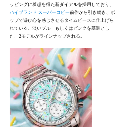
ッピングに着想を得た新ダイアルを採用しており、
ん
な
ハイブランド スーパーコピー
前作から引き続き、ポ
腕
ップで遊び心を感じさせるタイムピースに仕上げら
時
れている。淡いブルーもしくはピンクを基調とし
計
な
た、2モデルがラインナップされる。
の？
お
す
す
め
モ
デ
ル
と
と
も
に
紹
介
に