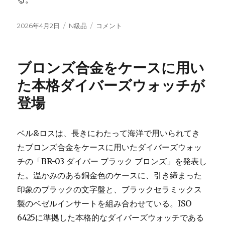
投
カ
ク
2026年4月2日
N級品
コメント
稿
テ
ロ
日:
ゴ
ノ
リ
ス
ブロンズ合金をケースに用い
ー
イ
ス、
た本格ダイバーズウォッチが
北
登場
極
圏
の
オ
ベル&ロスは、長きにわたって海洋で用いられてき
ー
たブロンズ合金をケースに用いたダイバーズウォッ
ロ
チの「BR-03 ダイバー ブラック ブロンズ」を発表し
ラ
を
た。温かみのある銅金色のケースに、引き締まった
表
印象のブラックの文字盤と、ブラックセラミックス
現
製のベゼルインサートを組み合わせている。ISO
し
た
6425に準拠した本格的なダイバーズウォッチである