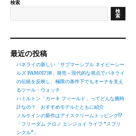
検索
ャ
検
リ
索
バ
ー
12.1」
に、
18K
イ
最近の投稿
エ
ロ
パネライの新しい「サブマーシブル ネイビーシー
ー
ルズ PAM01738」発売～現代的な視点でパネライ
ゴ
の伝統を反映し、極限の条件下でもオーナを支え
ー
ル
るツール・ウォッチ
ド
ハミルトン「カーキ フィールド」ってどんな腕時
を
計なの？ おすすめモデルとともに紹介
取
り
ノルケインの新作はアイスクリームトッピング!?
入
「フリーダム クロノ エンジョイ ライフ “スプリ
れ
ンクル”」
た