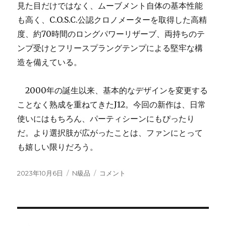
見た目だけではなく、ムーブメント自体の基本性能
も高く、C.O.S.C.公認クロノメーターを取得した高精
度、約70時間のロングパワーリザーブ、両持ちのテ
ンプ受けとフリースプラングテンプによる堅牢な構
造を備えている。
2000年の誕生以来、基本的なデザインを変更する
ことなく熟成を重ねてきたJ12。今回の新作は、日常
使いにはもちろん、パーティシーンにもぴったり
だ。より選択肢が広がったことは、ファンにとって
も嬉しい限りだろう。
投
カ
シ
2023年10月6日
N級品
コメント
稿
テ
ャ
日:
ゴ
ネ
リ
ル
ー
「J12
キ