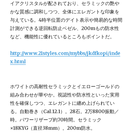
イアクリスタルが配されており、セラミックの艶や
かな質感に調和しつつ、全体にエレガントな印象を
与えている。4時半位置のデイト表示や簡易的な時間
計測ができる逆回転防止ベゼル、200mもの防水性
など、機能性に優れているところもポイントだ。
http://www.21styles.com/mybbs/jkdfkopi/inde
x.html
ホワイトの高耐性セラミックとイエローゴールドの
組み合わせが華やか。視認性や防水性といった実用
性を確保しつつ、エレガントに纏め上げられてい
る。自動巻き（Cal.12.1）。28石。2万8800振動／
時。パワーリザーブ約70時間。セラミック
×18KYG（直径38mm）。200m防水。