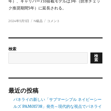
年）、キャリバー733搭載モデルは3年（防水チェッ
ク推奨期間5年）に延長される。
投
カ
オ
2024年5月5日
N級品
コメント
稿
テ
リ
日:
ゴ
ス
リ
「ア
ー
ク
イ
検索
ス
検
デ
索
イ
ト」
の
新
世
代
最近の投稿
モ
デ
パネライの新しい「サブマーシブル ネイビーシー
ル
ルズ PAM01738」発売～現代的な視点でパネライ
が