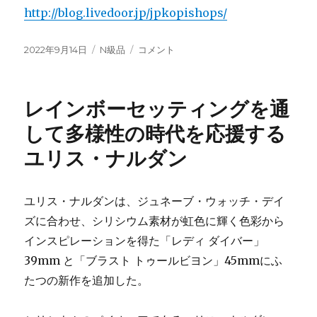
http://blog.livedoor.jp/jpkopishops/
投
カ
ル
2022年9月14日
N級品
コメント
稿
テ
イ・
日:
ゴ
ヴ
リ
ィ
レインボーセッティングを通
ー
ト
ン
して多様性の時代を応援する
の
ユリス・ナルダン
ア
イ
コ
ン
ユリス・ナルダンは、ジュネーブ・ウォッチ・デイ
バ
ズに合わせ、シリシウム素材が虹色に輝く色彩から
ッ
インスピレーションを得た「レディ ダイバー」
グ
「カ
39mm と「ブラスト トゥールビヨン」45mmにふ
プ
たつの新作を追加した。
シ
ー
ヌ」