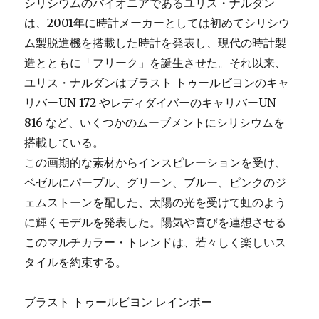
シリシウムのパイオニアであるユリス・ナルダン
新
は、2001年に時計メーカーとしては初めてシリシウ
作”フ
ム製脱進機を搭載した時計を発表し、現代の時計製
ラ
ワ
造とともに「フリーク」を誕生させた。それ以来、
ー
ユリス・ナルダンはブラスト トゥールビヨンのキャ
モ
リバーUN-172 やレディダイバーのキャリバーUN-
チ
ー
816 など、いくつかのムーブメントにシリシウムを
フ”の
搭載している。
ゴ
この画期的な素材からインスピレーションを受け、
ー
ル
ベゼルにパープル、グリーン、ブルー、ピンクのジ
ド
ェムストーンを配した、太陽の光を受けて虹のよう
チ
に輝くモデルを発表した。陽気や喜びを連想させる
ェ
ー
このマルチカラー・トレンドは、若々しく楽しいス
ン
タイルを約束する。
付
き
に
ブラスト トゥールビヨン レインボー