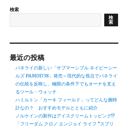
ー
ー
セ
検索
ッ
検
テ
索
ィ
ン
グ
を
通
し
最近の投稿
て
多
パネライの新しい「サブマーシブル ネイビーシー
様
ルズ PAM01738」発売～現代的な視点でパネライ
性
の伝統を反映し、極限の条件下でもオーナを支え
の
時
るツール・ウォッチ
代
ハミルトン「カーキ フィールド」ってどんな腕時
を
計なの？ おすすめモデルとともに紹介
応
援
ノルケインの新作はアイスクリームトッピング!?
す
「フリーダム クロノ エンジョイ ライフ “スプリ
る