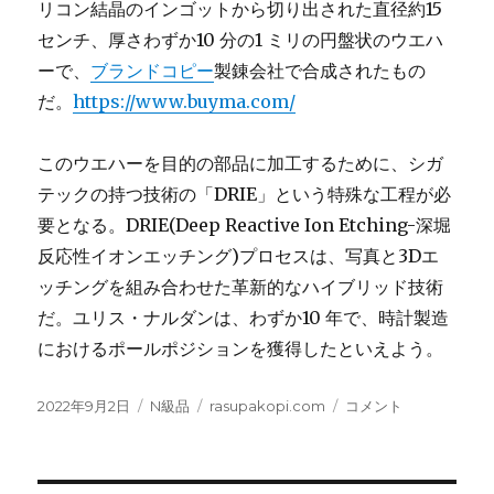
リコン結晶のインゴットから切り出された直径約15
センチ、厚さわずか10 分の1 ミリの円盤状のウエハ
ーで、
ブランドコピー
製錬会社で合成されたもの
だ。
https://www.buyma.com/
このウエハーを目的の部品に加工するために、シガ
テックの持つ技術の「DRIE」という特殊な工程が必
要となる。DRIE(Deep Reactive Ion Etching-深堀
反応性イオンエッチング)プロセスは、写真と3Dエ
ッチングを組み合わせた革新的なハイブリッド技術
だ。ユリス・ナルダンは、わずか10 年で、時計製造
におけるポールポジションを獲得したといえよう。
投
カ
タ
レ
2022年9月2日
N級品
rasupakopi.com
コメント
稿
テ
グ
イ
日:
ゴ
ン
リ
ボ