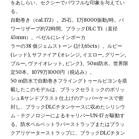
をあしらい、セクシーでパワフルな印象を与えてい
る。
自動巻き（cal.172）。25石。1万8000振動/時。パ
ワーリザーブ約72時間。ブラックDLC Ti（直径
45mm）。ベゼルにレインボーカ
ラーの38 個ジェムストーン (計3,65cts）。ルビー
(レッド), サファイア (オレンジ, イエロー, グリーン,
ブルー, ヴァイオレット, ピンク)。50m防水。世界限
定50本。1079万1000円（税込み）。
50 m防水で自動巻きフライングトゥールビヨンを搭
載したこのモデルは、ブラックセラミックのポリッ
シュ&サンドブラスト仕上げのアッパーケースで密
封し、ブラックDLCチタンケースに収めたシリシウ
ム・テクノロジーによるキャリバーUN-17 が駆動す
る。防水ベルベットラバーストラップまたはブラッ
クアリゲーターストラップに、ブラックDLCチタン