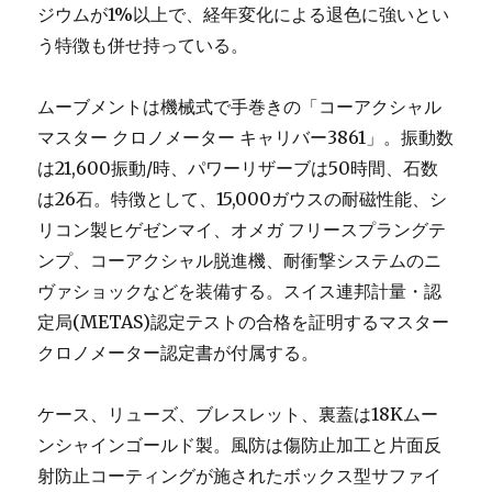
ジウムが1%以上で、経年変化による退色に強いとい
う特徴も併せ持っている。
ムーブメントは機械式で手巻きの「コーアクシャル
マスター クロノメーター キャリバー3861」。振動数
は21,600振動/時、パワーリザーブは50時間、石数
は26石。特徴として、15,000ガウスの耐磁性能、シ
リコン製ヒゲゼンマイ、オメガ フリースプラングテ
ンプ、コーアクシャル脱進機、耐衝撃システムのニ
ヴァショックなどを装備する。スイス連邦計量・認
定局(METAS)認定テストの合格を証明するマスター
クロノメーター認定書が付属する。
ケース、リューズ、ブレスレット、裏蓋は18Kムー
ンシャインゴールド製。風防は傷防止加工と片面反
射防止コーティングが施されたボックス型サファイ