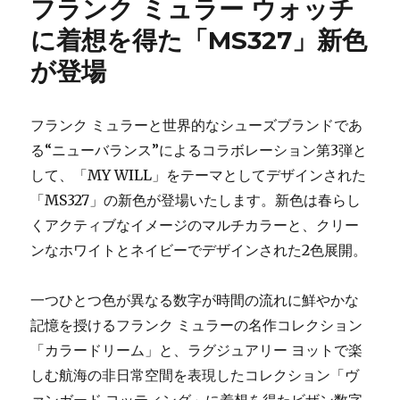
フランク ミュラー ウォッチ
ー
チ
ル
に着想を得た「MS327」新色
ド
が登場
レ
ン
バ
ッ
フランク ミュラーと世界的なシューズブランドであ
グ
る“ニューバランス”によるコラボレーション第3弾と
に
して、「MY WILL」をテーマとしてデザインされた
ラ
バ
「MS327」の新色が登場いたします。新色は春らし
ー
くアクティブなイメージのマルチカラーと、クリー
素
ンなホワイトとネイビーでデザインされた2色展開。
材
の
新
一つひとつ色が異なる数字が時間の流れに鮮やかな
作
記憶を授けるフランク ミュラーの名作コレクション
ト
ー
「カラードリーム」と、ラグジュアリー ヨットで楽
ト
しむ航海の非日常空間を表現したコレクション「ヴ
が