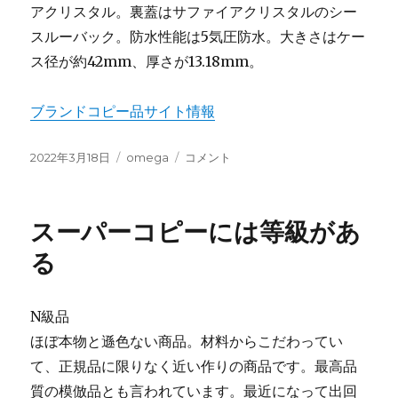
アクリスタル。裏蓋はサファイアクリスタルのシー
スルーバック。防水性能は5気圧防水。大きさはケー
ス径が約42mm、厚さが13.18mm。
ブランドコピー品サイト情報
投
カ
ス
2022年3月18日
omega
コメント
稿
テ
ピ
日:
ゴ
ー
リ
ド
スーパーコピーには等級があ
ー
マ
ス
る
タ
ー
の
N級品
「ム
ほぼ本物と遜色ない商品。材料からこだわってい
ー
ン
て、正規品に限りなく近い作りの商品です。最高品
ウ
質の模倣品とも言われています。最近になって出回