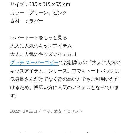
サイズ：33.5 x 31.5 x 7.5 cm
カラー：グリーン、ピンク
素材 ：ラバー
ラバートートをもっと見る
大人に人気のキッズアイテム
大人に人気のキッズアイテム_1
グッチ スーパーコピー
でお馴染みの「大人に人気の
キッズアイテム」シリーズ。中でもトートバッグは
低身長さんだけでなく背の高い方でもご利用いただ
けるため、幅広い方に人気のアイテムとなっていま
す。
投
カ
GUCCI(グ
2022年3月22日
グッチ激安
コメント
稿
テ
ッ
日:
ゴ
チ)
リ
の