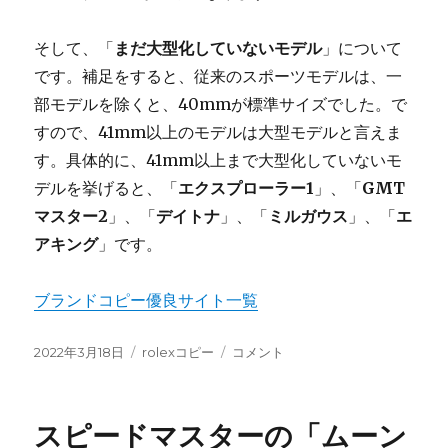
そして、「
まだ大型化していないモデル
」について
です。補足をすると、従来のスポーツモデルは、一
部モデルを除くと、40mmが標準サイズでした。で
すので、41mm以上のモデルは大型モデルと言えま
す。具体的に、41mm以上まで大型化していないモ
デルを挙げると、「
エクスプローラー1
」、「
GMT
マスター2
」、「
デイトナ
」、「
ミルガウス
」、「
エ
アキング
」です。
ブランドコピー優良サイト一覧
投
カ
ロ
2022年3月18日
rolexコピー
コメント
稿
テ
レ
日:
ゴ
ッ
リ
ク
スピードマスターの「ムーン
ー
ス