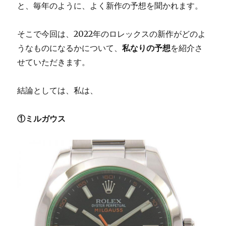
と、毎年のように、よく新作の予想を聞かれます。
れ
る
ス
そこで今回は、2022年のロレックスの新作がどのよ
ピ
うなものになるかについて、
私なりの予想
を紹介さ
ー
せていただきます。
ド
マ
ス
結論としては、私は、
タ
ー
に
①ミルガウス