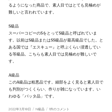
ォ
るようになった商品で、素人目ではとても見極めが
ッ
チ」
難しいと言われています。
コ
レ
S級品
ク
シ
スーパーコピーのSをとってS級品と呼ばれていま
ョ
す。以前はS級品またはSS級品が最高級品でした。と
ン
ある国では『エスキュー』と呼ぶくらい浸透してい
に
加
る等級品。こちらも素人目では見極めが難しいで
わ
す。
る、
18K
イ
A級品
エ
このA級品は粗悪品です。細部をよく見ると素人目で
ロ
も判別がつくくらい、作りが雑になっています。い
ー
ゴ
わゆる「バッタ品」です。
ー
ル
投
カ
ス
2022年3月18日
N級品
1件のコメント
ド