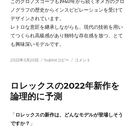
このクロノスコープも1940年から続くオメガのクロ
ノグラフの歴史からインスピピレーションを受けて
デザインされています。
レトロな意匠を継承しながらも、現代の技術を用い
てつくられ高級感があり独特な存在感を放つ、とて
も興味深いモデルです。
投
カ
ク
2022年3月20日
hublotコピー
コメント
稿
テ
ロ
日:
ゴ
ノ
リ
グ
ロレックスの2022年新作を
ー
ラ
フ
論理的に予測
の
歴
史
「
ロレックスの新作は、どんなモデルが登場しそう
を
ですか？
」
感
じ
ら