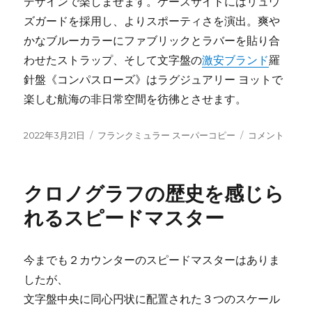
デザインで楽しませます。ケースサイドにはリュウ
ズガードを採用し、よりスポーティさを演出。爽や
かなブルーカラーにファブリックとラバーを貼り合
わせたストラップ、そして文字盤の
激安ブランド
羅
針盤《コンパスローズ》はラグジュアリー ヨットで
楽しむ航海の非日常空間を彷彿とさせます。
投
カ
フ
2022年3月21日
フランクミュラー スーパーコピー
コメント
稿
テ
ラ
日:
ゴ
ン
リ
ク
クロノグラフの歴史を感じら
ー
ミ
ュ
れるスピードマスター
ラ
ー
ウ
今までも２カウンターのスピードマスターはありま
ォ
したが、
ッ
チ
文字盤中央に同心円状に配置された３つのスケール
に