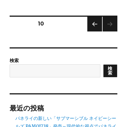
稿
テ
ー
合
日:
ゴ
パ
金
リ
ー
の
ー
コ
投
モ
固定ページ
10
ピ
デ
ー
前の
ル
稿
に
ペー
に
は
ジ
ナ
等
級
検索
が
ビ
あ
検
索
る
ゲ
へ
の
ー
シ
最近の投稿
パネライの新しい「サブマーシブル ネイビーシー
ョ
ルズ PAM01738」発売～現代的な視点でパネライ