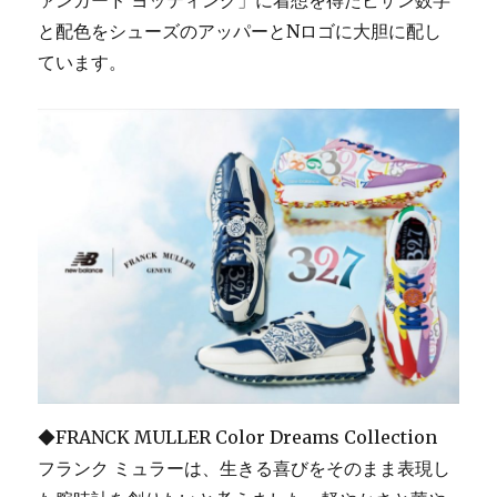
ァンガード ヨッティング」に着想を得たビザン数字
お
目
と配色をシューズのアッパーとNロゴに大胆に配し
見
ています。
え
に
◆FRANCK MULLER Color Dreams Collection
フランク ミュラーは、生きる喜びをそのまま表現し