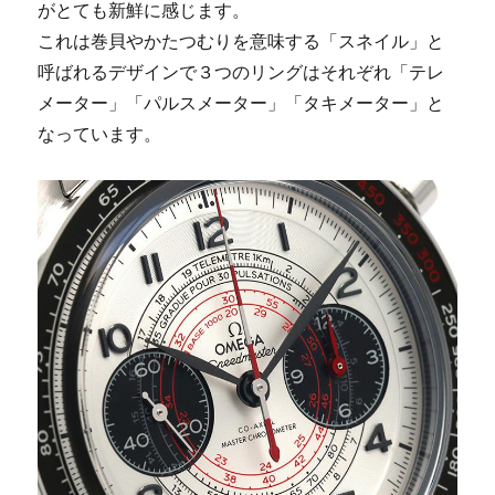
がとても新鮮に感じます。
着
これは巻貝やかたつむりを意味する「スネイル」と
想
を
呼ばれるデザインで３つのリングはそれぞれ「テレ
得
メーター」「パルスメーター」「タキメーター」と
た
なっています。
「MS327」
新
色
が
登
場
に