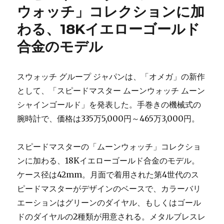
の
ウォッチ」コレクションに加
2022
わる、18Kイエローゴールド
年
新
合金のモデル
作
を
論
スウォッチ グループ ジャパンは、「オメガ」の新作
理
的
として、「スピードマスター ムーンウォッチ ムーン
に
シャインゴールド」を発表した。手巻きの機械式の
予
腕時計で、価格は335万5,000円～465万3,000円。
測
に
スピードマスターの「ムーンウォッチ」コレクショ
ンに加わる、18Kイエローゴールド合金のモデル。
ケース径は42mm。月面で着用された第4世代のス
ピードマスターがデザインのベースで、カラーバリ
エーションはグリーンのダイヤル、もしくはゴール
ドのダイヤルの2種類が用意される。メタルブレスレ