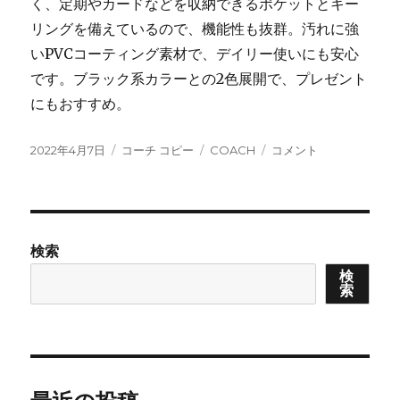
く、定期やカードなどを収納できるポケットとキー
リングを備えているので、機能性も抜群。汚れに強
いPVCコーティング素材で、デイリー使いにも安心
です。ブラック系カラーとの2色展開で、プレゼント
にもおすすめ。
投
カ
タ
COACH(コ
2022年4月7日
コーチ コピー
COACH
コメント
稿
テ
グ
ー
日:
ゴ
チ)
リ
の
ー
ア
イ
検索
テ
検
ム」
索
お
買
い
得
商
品