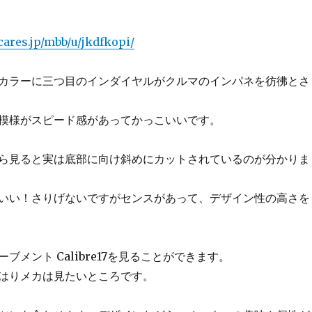
cares.jp/mbb/u/jkdfkopi/
カラーに三つ目のインダイヤルがクルマのインパネを彷彿とさ
模様がスピード感があってかっこいいです。
ら見ると実は底部に向け斜めにカットされているのが分かりま
いい！さりげないですがセンスがあって、デザイン性の高さを
ブメント Calibre17を見ることができます。
はりメカは見たいところです。