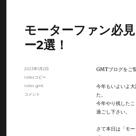
モーターファン必見
ー2選！
投
2023年1月2日
GMTブログをご
稿
カ
rolexコピー
日:
テ
タ
rolex gmt
今年もいよいよ大
ゴ
グ
モ
コメント
た。
リ
ー
ー
今年やり残したこ
タ
過ごし下さい。
ー
フ
ァ
さて本日は「モー
ン