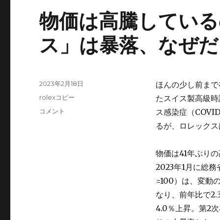
物価は高騰している
ス」は暴落、なぜだ
投
2023年2月18日
ほんの少し前まで
稿
カ
rolexコピー
たスイス製高級時
日:
テ
物
コメント
ス感染症（COV
ゴ
価
るが、ロレックス
リ
は
ー
高
騰
物価は41年ぶり
し
2023年1月に総
て
=100）は、変動
い
る
なり、前年比で2.
の
4.0％上昇。第2
に