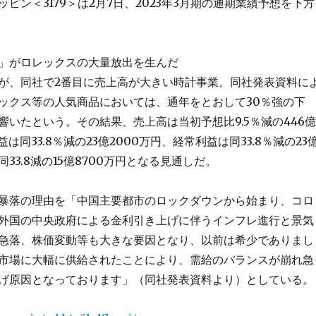
ピン＜3179＞は2月7日、2023年3月期の通期業績予想を下方
」がロレックスの大量放出を生んだ
が、同社で2番目に売上高が大きい時計事業。同社発表資料に
ックス等の人気商品においては、通年をとおして30％強の下
響いたという。その結果、売上高は当初予想比9.5％減の446億
は同33.8％減の23億2000万円、経常利益は同33.8％減の23
33.8減の15億8700万円となる見通しだ。
暴落の理由を「中国主要都市のロックダウンから始まり、コロ
外国の中央政府による金利引き上げに伴うインフレ進行と景気
急落、株価変動等も大きな要因となり、以前は希少でありまし
市場に大幅に供給されたことにより、需給のバランスが崩れ急
げ原因となっております」（同社発表資料より）としている。