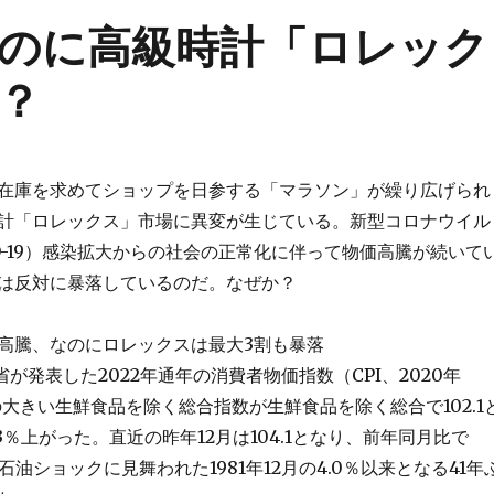
のに高級時計「ロレック
？
在庫を求めてショップを日参する「マラソン」が繰り広げられ
計「ロレックス」市場に異変が生じている。新型コロナウイル
ID-19）感染拡大からの社会の正常化に伴って物価高騰が続いて
は反対に暴落しているのだ。なぜか？
の高騰、なのにロレックスは最大3割も暴落
務省が発表した2022年通年の消費者物価指数（CPI、2020年
の大きい生鮮食品を除く総合指数が生鮮食品を除く総合で102.1
3％上がった。直近の昨年12月は104.1となり、前年同月比で
次石油ショックに見舞われた1981年12月の4.0％以来となる41年