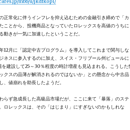
cares.jp/mbb/u/jkdfkopi/
の正常化に伴うインフレを抑え込むための金融引き締めで「カ
たことから、投機商品となっていたロレックスを高値のうちに
る動きが一気に加速したということだ。
年12月に「認定中古プログラム」を導入してこれまで関与しな
ジネスに参入するのに加え、スイス・フリブール州ビュールに
場を建設して25～30％程度の時計増産も見込まれる。こうした
ックスの品薄が解消されるのではないか」との懸念から中古品
し、値崩れを助長したようだ。
わらず急成長した高級品市場だが、ここに来て「暴落」のステ
。ロレックスは、その「はじまり」にすぎないのかもしれな