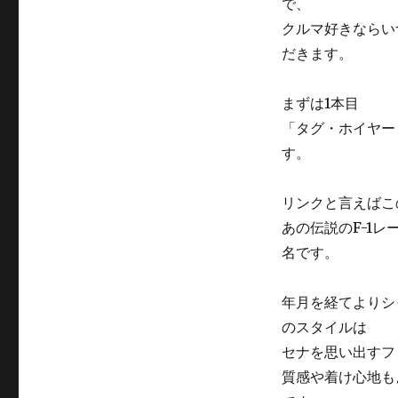
で、
必
見！
クルマ好きならい
お
だきます。
す
す
め
まずは1本目
タ
「タグ・ホイヤー リン
グ・
す。
ホ
イ
ヤ
リンクと言えばこ
ー
あの伝説のF-1
2
選！
名です。
に
年月を経てよりシ
のスタイルは
セナを思い出すフ
質感や着け心地も