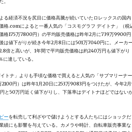
た。
よる経済不況を尻目に価格高騰が続いていたロレックスの国内
価格.comによると一番人気の「コスモグラフ デイトナ」（税
格175万7800円）の平均販売価格は昨年2月に739万9900円
は値下がりが続き今年2月8日には501万7040円に。メーカ
2.8倍と高いが、1年間で平均販売価格は約240万円も値下がり
2％に達している。
デイトナ」よりも手頃な価格で買えると人気の「サブマリーナ
2100円）は昨年1月20日に253万9083円をつけたが、今年2月
366円と50万円近く値下がりし、下落率はデイトナほどではない
。
ピー
を転売して利ざやで儲けようとする人たちにはショックだ
業績にも影響を与えている。カメラや時計、自転車販売事業な