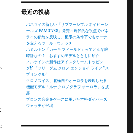
最近の投稿
パネライの新しい「サブマーシブル ネイビーシ
ールズ PAM01738」発売～現代的な視点でパネ
ライの伝統を反映し、極限の条件下でもオーナ
を支えるツール・ウォッチ
ハミルトン「カーキ フィールド」ってどんな腕
時計なの？ おすすめモデルとともに紹介
ノルケインの新作はアイスクリームトッピン
い
グ!? 「フリーダム クロノ エンジョイ ライフ “ス
プリンクル”」
クロノスイス、北極圏のオーロラを表現した多
機能モデル「ルナ クロノグラフ オーロラ」を披
露
ブロンズ合金をケースに用いた本格ダイバーズ
ウォッチが登場
と
ぶ