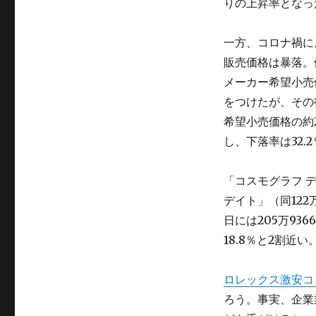
りの上昇率となっ
高
級
時
一方、コロナ禍に
計
販売価格は暴落。
「ロ
レ
メーカー希望小売価
ッ
をつけたが、その後
ク
希望小売価格の約
ス」
は
し、下落率は32.
暴
落、
「コスモグラフ 
な
ぜ
デイト」（同122万
だ？
日には205万9
に
18.8％と2割近い
ロレックス激安コ
ろう。事実、企業