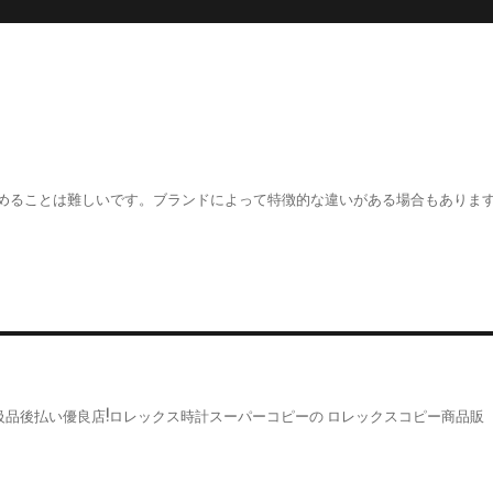
？
めることは難しいです。ブランドによって特徴的な違いがある場合もありま
品後払い優良店!ロレックス時計スーパーコピーの ロレックスコピー商品販