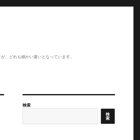
すが、どれも細かい違いとなっています。
検索
検
索