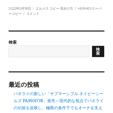
投
カ
タ
2022年5月18日
エルメス コピー 見分け方
HERMESスーパ
稿
精
テ
グ
ーコピー
コメント
日:
巧
ゴ
な
リ
偽
ー
物
バ
検索
ー
検
キ
索
ン
の
見
分
け
方！
最近の投稿
に
パネライの新しい「サブマーシブル ネイビーシー
ルズ PAM01738」発売～現代的な視点でパネライ
の伝統を反映し、極限の条件下でもオーナを支え